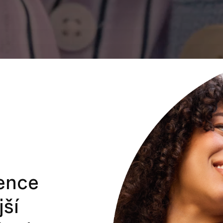
ence
ší