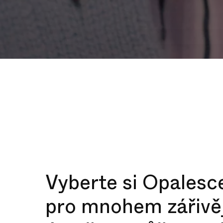
Vyberte si Opalesc
pro mnohem zářivěj