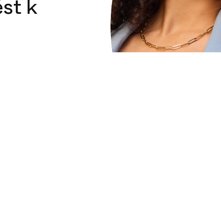
st k
 zuby a sebevědomí