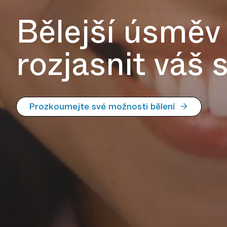
Bělejší úsmě
rozjasnit váš 
Prozkoumejte své možnosti bělení