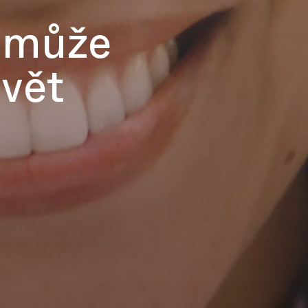
v může
svět