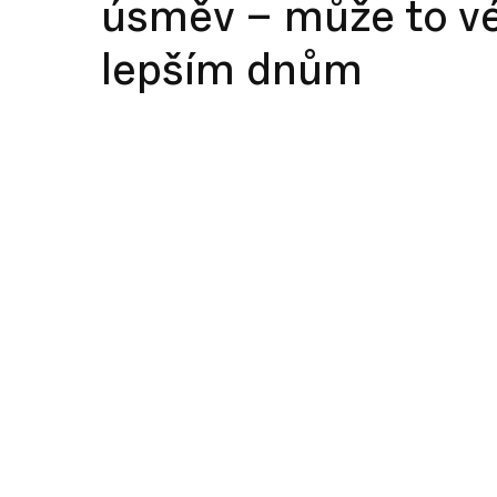
úsměv – může to vé
lepším dnům
Opalescence má za cíl vám dát jasnější, bělejší
se více usmívat, proměnit dobré dny v lepší.
Začněte svou cestu bělení