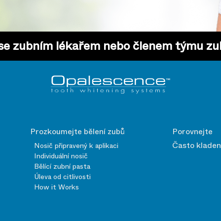
 se zubním lékařem nebo členem týmu zub
Prozkoumejte bělení zubů
Porovnejte
Často kladen
Nosič připravený k aplikaci
Individuální nosič
Bělící zubní pasta
Úleva od citlivosti
How it Works