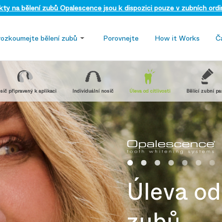
ty na bělení zubů Opalescence jsou k dispozici pouze v zubních ordi
rozkoumejte bělení zubů
Porovnejte
How it Works
Č
sič připravený k aplikaci
Individuální nosič
Úleva od citlivosti
Bělící zubní pa
Úleva od 
zubů