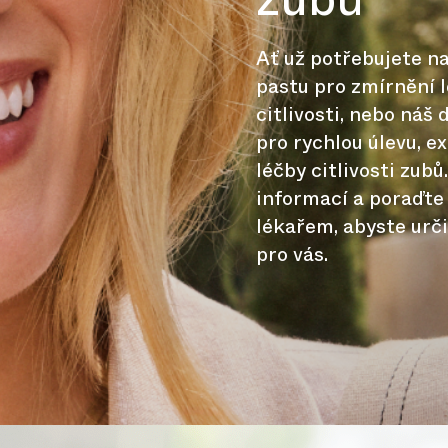
Ať už potřebujete na
pastu pro zmírnění 
citlivosti, nebo náš 
pro rychlou úlevu, e
léčby citlivosti zubů
informací a poraďte
lékařem, abyste urči
pro vás.