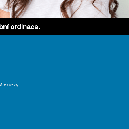
ní ordinace.
é otázky