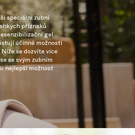
ši speciální zubní
lehkých příznaků
desenzibilizační gel
xistují účinné možnosti
. Níže se dozvíte více
 se se svým zubním
li nejlepší možnost