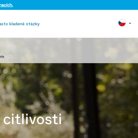
nacích.
asto kladené otázky
sta
citlivosti