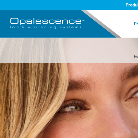
Produk
P
No